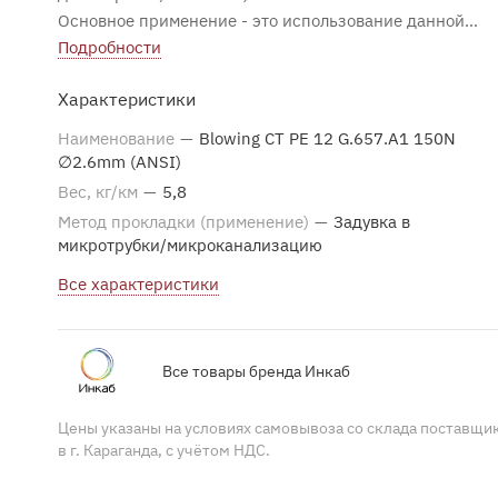
Основное применение - это использование данной
марки кабеля в качестве абонентского на последней
Подробности
миле, в сетях частного сектора и для внутридомовой
Характеристики
разводки.
Наименование
—
Blowing CT PE 12 G.657.A1 150N
∅2.6mm (ANSI)
Вес, кг/км
—
5,8
Метод прокладки (применение)
—
Задувка в
микротрубки/микроканализацию
Все характеристики
Все товары бренда Инкаб
Цены указаны на условиях самовывоза со склада поставщи
в г. Караганда, с учётом НДС.