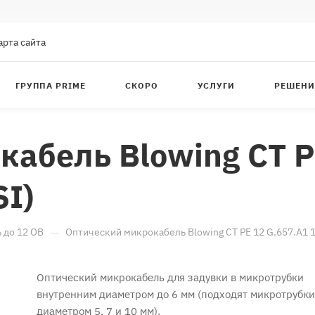
арта сайта
ГРУППА PRIME
СКОРО
УСЛУГИ
РЕШЕНИ
абель Blowing CT P
I)
—
 до 12 ОВ
Оптический микрокабель Blowing CT PE 12 G.657.A1
Оптический микрокабель для задувки в микротрубки
внутренним диаметром до 6 мм (подходят микротрубки
диаметром 5, 7 и 10 мм).