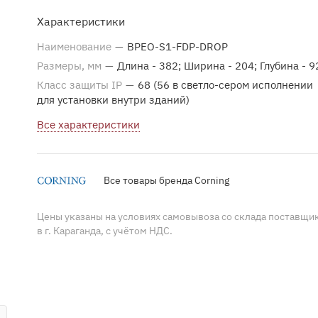
строительстве сетей FTTH в многоволоконных узлах.
Характеристики
Наименование
—
BPEO-S1-FDP-DROP
Размеры, мм
—
Длина - 382; Ширина - 204; Глубина - 9
Класс защиты IP
—
68 (56 в светло-сером исполнении
для установки внутри зданий)
Все характеристики
Все товары бренда Corning
Цены указаны на условиях самовывоза со склада поставщи
в г. Караганда, с учётом НДС.