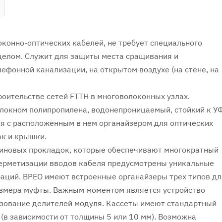
конно-оптических кабелей, не требует специального
 целом. Служит для защиты места сращивания и
лефонной канализации, на открытом воздухе (на стене, на
роительстве сетей FTTH в многоволоконных узлах.
олокном полипропилена, водонепроницаемый, стойкий к У
ия с расположенным в нем органайзером для оптических
ок и крышки.
иновых прокладок, которые обеспечивают многократный
 герметизации вводов кабеля предусмотрены уникальные
аций. ВРЕО имеют встроенные органайзеры трех типов дл
размера муфты. Важным моментом является устройство
ьзование делителей модуля. Кассеты имеют стандартный
 (в зависимости от толщины 5 или 10 мм). Возможна