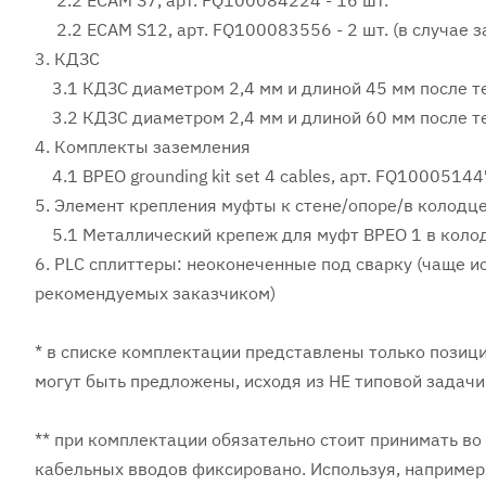
2.2 ECAM S7, арт. FQ100084224 - 16 шт.
2.2 ECAM S12, арт. FQ100083556 - 2 шт. (в случае 
3. КДЗС
3.1 КДЗС диаметром 2,4 мм и длиной 45 мм после т
3.2 КДЗС диаметром 2,4 мм и длиной 60 мм после т
4. Комплекты заземления
4.1 BPEO grounding kit set 4 cables, арт. FQ1000514
5. Элемент крепления муфты к стене/опоре/в колодц
5.1 Металлический крепеж для муфт BPEO 1 в колод
6. PLC сплиттеры: неоконеченные под сварку (чаще 
рекомендуемых заказчиком)
* в списке комплектации представлены только позици
могут быть предложены, исходя из НЕ типовой задачи
** при комплектации обязательно стоит принимать во
кабельных вводов фиксировано. Используя, например, 