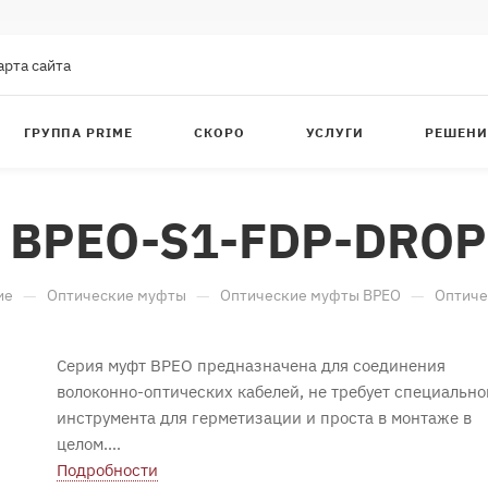
арта сайта
ГРУППА PRIME
СКОРО
УСЛУГИ
РЕШЕНИ
а BPEO-S1-FDP-DROP
—
—
—
ие
Оптические муфты
Оптические муфты BPEO
Оптиче
Серия муфт BPEO предназначена для соединения
волоконно-оптических кабелей, не требует специально
инструмента для герметизации и проста в монтаже в
целом.
Муфты данной серии используются в основном при
Подробности