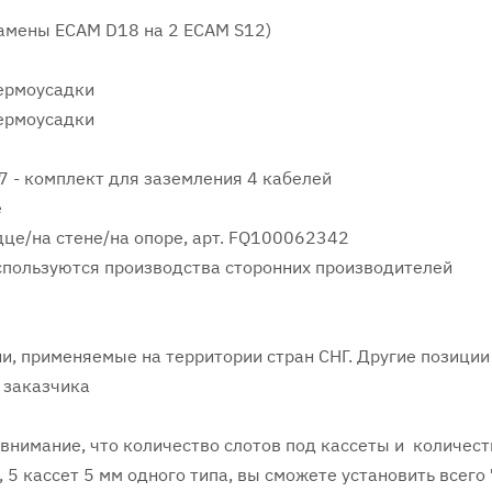
замены ECAM D18 на 2 ECAM S12)
ермоусадки
ермоусадки
47 - комплект для заземления 4 кабелей
е
це/на стене/на опоре, арт. FQ100062342
используются производства сторонних производителей
и, применяемые на территории стран СНГ. Другие позиции
 заказчика
 внимание, что количество слотов под кассеты и количест
5 кассет 5 мм одного типа, вы сможете установить всего 