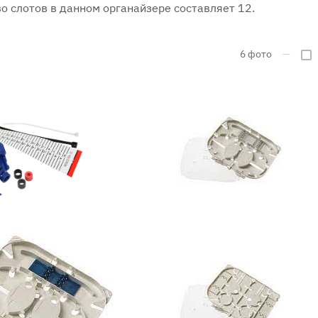
во слотов в данном органайзере составляет 12.
6
фото
—