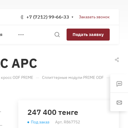
+7 (7212) 99-66-33
Заказать звонок
Подать заявку
Я
LC APC
—
—
 кросс ODF PRIME
Сплиттерные модули PRIME ODF
247 400 тенге
.
Под заказ
Арт.
R867752