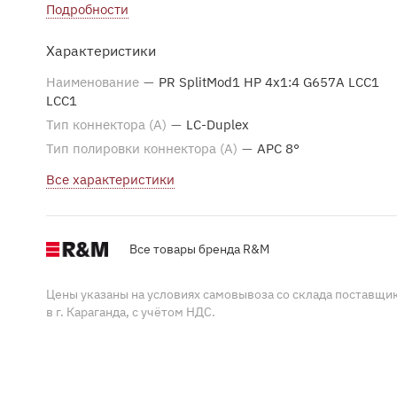
происходит через внешние адаптеры LC-дуплекс,
Подробности
расположенные на лицевой стороне блока. Выходы и
Характеристики
входы визуально разделены, а на верхней крышке бло
в табличном виде расписаны номера входов и выходов
Наименование
—
PR SplitMod1 HP 4x1:4 G657A LCC1
LCC1
Тип коннектора (A)
—
LC-Duplex
Тип полировки коннектора (A)
—
APC 8°
Все характеристики
Все товары бренда R&M
Цены указаны на условиях самовывоза со склада поставщи
в г. Караганда, с учётом НДС.