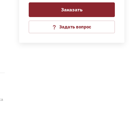
Заказать
ка
.
Задать вопрос
ка