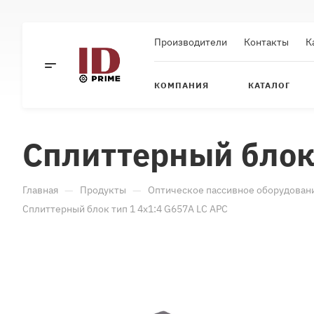
Производители
Контакты
К
КОМПАНИЯ
КАТАЛОГ
Cплиттерный блок 
—
—
Главная
Продукты
Оптическое пассивное оборудован
Cплиттерный блок тип 1 4x1:4 G657A LC APC