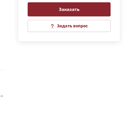
Заказать
ка
.
Задать вопрос
ка