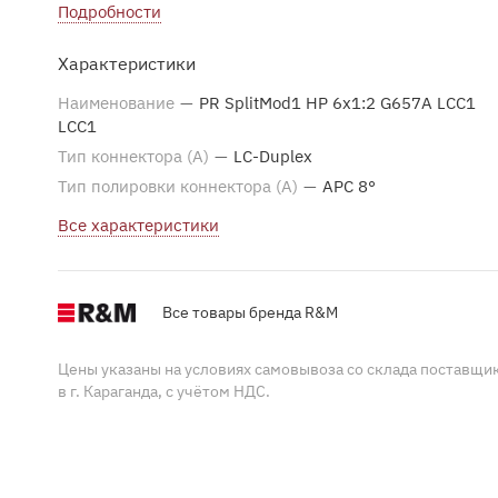
происходит через внешние адаптеры LC-дуплекс,
Подробности
расположенные на лицевой стороне блока. Выходы и
Характеристики
входы визуально разделены, а на верхней крышке бло
в табличном виде расписаны номера входов и выходов
Наименование
—
PR SplitMod1 HP 6x1:2 G657A LCC1
LCC1
Тип коннектора (A)
—
LC-Duplex
Тип полировки коннектора (A)
—
APC 8°
Все характеристики
Все товары бренда R&M
Цены указаны на условиях самовывоза со склада поставщи
в г. Караганда, с учётом НДС.