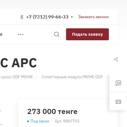
+7 (7212) 99-66-33
Заказать звонок
Подать заявку
Я
LC APC
—
—
 кросс ODF PRIME
Сплиттерные модули PRIME ODF
273 000 тенге
.
Под заказ
Арт.
R867753