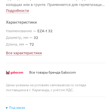
колодцах или в грунте. Применяется для герметизации
пространства между оболочкой пакета/трубы и
Подробности
микротрубок внутри. В случае, если труба пустая,
Характеристики
выполняет роль заглушки.
Наименование
—
EZA-t 32
Диаметр, мм
—
32
Длина, мм
—
72
Все характеристики
Все товары бренда Gabocom
Цены указаны на условиях самовывоза со склада
поставщика в г. Караганда, с учётом НДС.
Под заказ