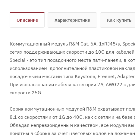
Описание
Характеристики
Как купить
Коммутационный модуль R&M Cat. 6A, 1xRJ45/s, Speci
сетях поддерживающих скорости до 10G для кабелей 
Special - это тип посадочного места патч-панели, в 
использованием дополнительной пластиковой наклад
посадочными местами типа Keystone, Freenet, Adapter
При использовании кабеля категории 7А, AWG22 с дл
скорости 25G.
Серия коммутационных модулей R&M охватывает полн
8.1 со скоростями от 1G до 40G, как с сетями на базе
Обладая непревзойденным качеством, все модули вы
понятны в сборке за счет цветовых кодов на ложеме