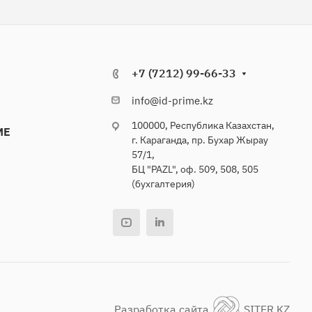
+7 (7212) 99-66-33
info@id-prime.kz
100000, Республика Казахстан,
ME
г. Караганда, пр. Бухар Жырау
57/1,
БЦ "PAZL", оф. 509, 508, 505
(бухгалтерия)
Разработка сайта
SITER.KZ