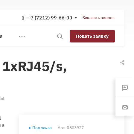
+7 (7212) 99-66-33
Заказать звонок
Подать заявку
Я
 1xRJ45/s,
al
l
 в
Под заказ
Арт.
R803927
с