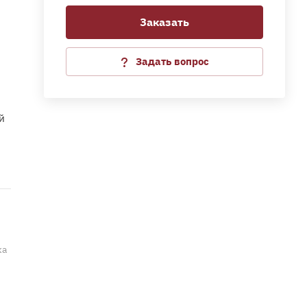
Заказать
Задать вопрос
ки
с
й
ка