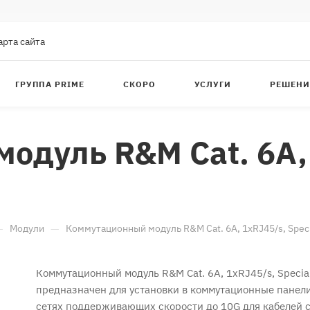
арта сайта
ГРУППА PRIME
СКОРО
УСЛУГИ
РЕШЕНИ
одуль R&M Cat. 6A,
—
—
Модули
Коммутационный модуль R&M Cat. 6A, 1xRJ45/s, Speci
Коммутационный модуль R&M Cat. 6A, 1xRJ45/s, Specia
предназначен для установки в коммутационные панели
сетях поддерживающих скорости до 10G для кабелей 