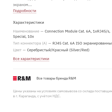
экраном.
Special - это тип посадочного места патч-панели, в
Подробности
который устанавливается данный модуль. С
Характеристики
использованием дополнительной пластиковой наклад
модуль можно использовать для любых типов панелей 
Наименование
—
Connection Module Cat. 6A, 1xRJ45/s,
посадочными местами типа Keystone, Freenet, Adapter
Special, 10x
№1 и Snap-in.
Тип коннектора (A)
—
RJ45 Cat. 6A ISO экранированны
Цвет
—
Серебристый/Красный (Silver/Red)
Все характеристики
Все товары бренда R&M
Цены указаны на условиях самовывоза со склада поставщи
в г. Караганда, с учётом НДС.