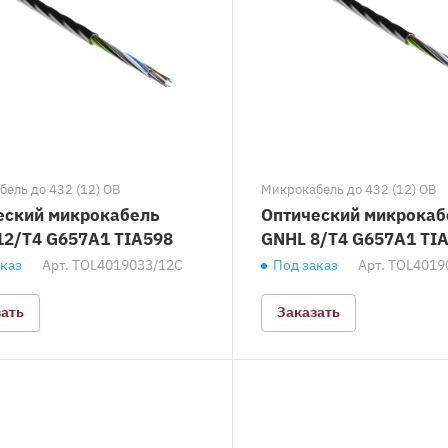
ель до 432 (12) ОВ
Микрокабель до 432 (12) ОВ
еский микрокабель
Оптический микрокаб
12/T4 G657A1 TIA598
GNHL 8/T4 G657A1 TI
аказ
Арт.
TOL4019033/12C
Под заказ
Арт.
TOL4019
зать
Заказать