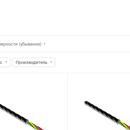
лярности (убывание)
ус
Производитель