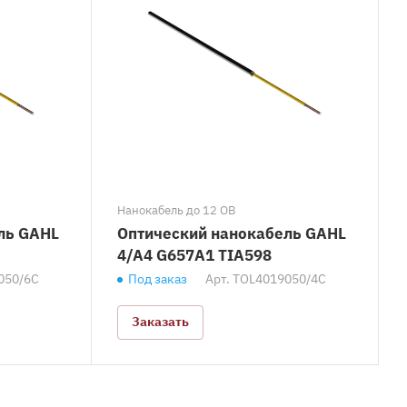
Нанокабель до 12 ОВ
ль GAHL
Оптический нанокабель GAHL
4/A4 G657A1 TIA598
050/6C
Под заказ
Арт.
TOL4019050/4C
Заказать