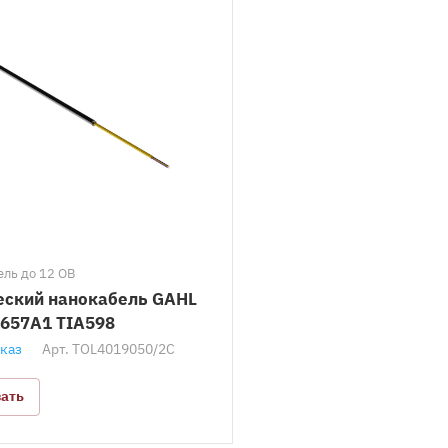
ль до 12 ОВ
еский нанокабель GAHL
G657A1 TIA598
аказ
Арт.
TOL4019050/2C
зать