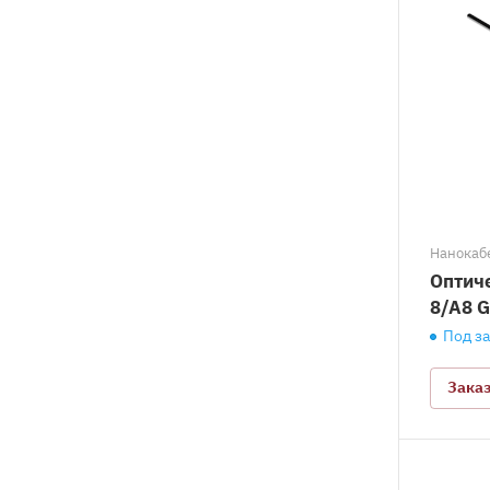
Нанокабе
Оптич
8/A8 
Под з
Зака