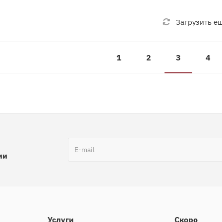
Загрузить е
1
2
3
4
ии
Услуги
Скоро