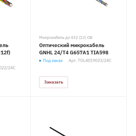
Микрокабель до 432 (12) ОВ
ель
Оптический микрокабель
12f)
GNHL 24/T4 G657A1 TIA598
Под заказ
Арт.
TOL4019033/24C
022/24C
Заказать