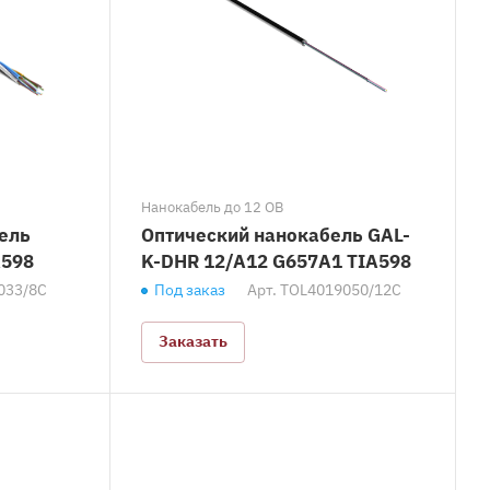
Нанокабель до 12 ОВ
ель
Оптический нанокабель GAL-
A598
K-DHR 12/A12 G657A1 TIA598
033/8C
Под заказ
Арт.
TOL4019050/12C
Заказать