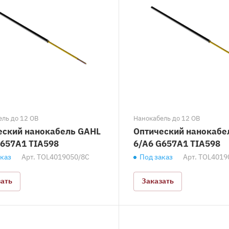
ль до 12 ОВ
Нанокабель до 12 ОВ
еский нанокабель GAHL
Оптический нанокабе
G657A1 TIA598
6/A6 G657A1 TIA598
аказ
Арт.
TOL4019050/8C
Под заказ
Арт.
TOL4019
зать
Заказать