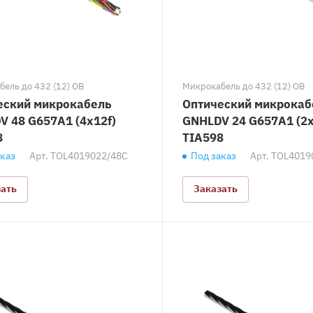
ель до 432 (12) ОВ
Микрокабель до 432 (12) ОВ
еский микрокабель
Оптический микрокаб
V 48 G657A1 (4x12f)
GNHLDV 24 G657A1 (2x
8
TIA598
аказ
Арт.
TOL4019022/48C
Под заказ
Арт.
TOL4019
зать
Заказать