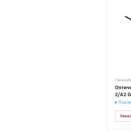
Нанокабе
Оптич
2/A2 
Под з
Зака