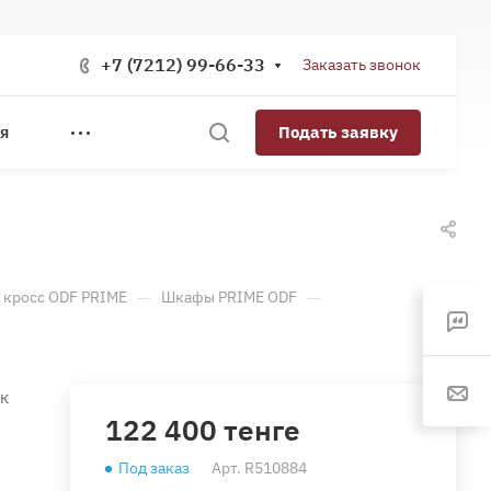
+7 (7212) 99-66-33
Заказать звонок
Подать заявку
Я
—
—
 кросс ODF PRIME
Шкафы PRIME ODF
ак
122 400 тенге
Под заказ
Арт.
R510884