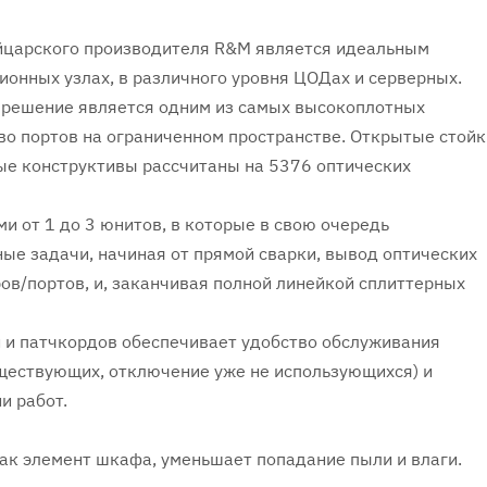
йцарского производителя R&M является идеальным
онных узлах, в различного уровня ЦОДах и серверных.
е решение является одним из самых высокоплотных
о портов на ограниченном пространстве. Открытые стойк
ые конструктивы рассчитаны на 5376 оптических
и от 1 до 3 юнитов, в которые в свою очередь
ые задачи, начиная от прямой сварки, вывод оптических
ов/портов, и, заканчивая полной линейкой сплиттерных
 и патчкордов обеспечивает удобство обслуживания
ществующих, отключение уже не использующихся) и
и работ.
ак элемент шкафа, уменьшает попадание пыли и влаги.