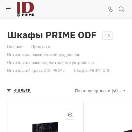
Шкафы PRIME ODF
16
—
—
Главная
Продукты
—
Оптическое пассивное оборудование
—
Оптические распределительные устройства
—
Оптический кросс ODF PRIME
Шкафы PRIME ODF
По популярности (убывание)
ФИЛЬТР