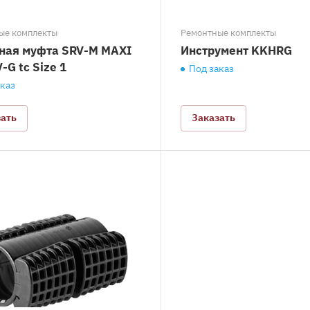
ые комплекты
Ремонтные комплекты
ная муфта SRV-M MAXI
Инструмент KKHRG
V-G tc Size 1
Под заказ
аказ
зать
Заказать