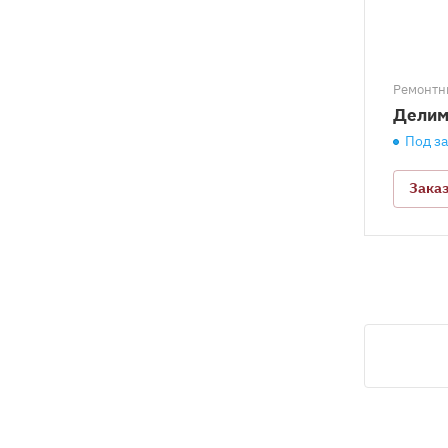
Ремонтн
Делим
Под з
Зака