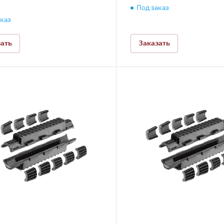
Под заказ
аказ
зать
Заказать