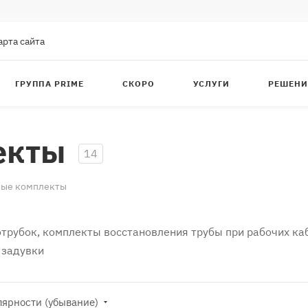
арта сайта
ГРУППА PRIME
СКОРО
УСЛУГИ
РЕШЕНИ
екты
14
ные комплекты
рубок, комплекты восстановления трубы при рабочих каб
 задувки
лярности (убывание)