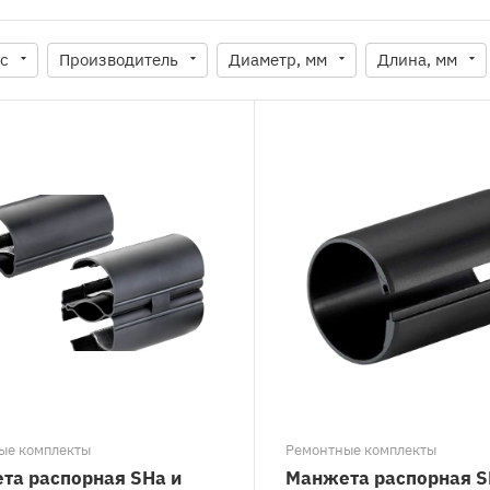
ус
Производитель
Диаметр, мм
Длина, мм
ые комплекты
Ремонтные комплекты
та распорная SHa и
Манжета распорная S