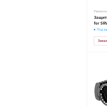
Ремонтн
Защит
for SR
Под з
Зака