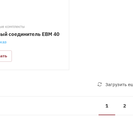
ые комплекты
ый соединитель EBM 40
аказ
зать
Загрузить е
1
2