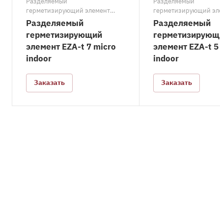
Разделяемый
Разделяемый
герметизирующий элемент
герметизирующий эл
EZA-t micro indoor
EZA-t micro indoor
Разделяемый
Разделяемый
герметизирующий
герметизирующ
элемент EZA-t 7 micro
элемент EZA-t 5
indoor
indoor
Заказать
Заказать